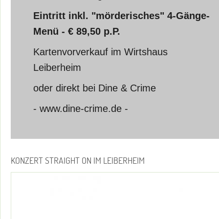
Eintritt inkl. "mörderisches" 4-Gänge-
Menü - € 89,50 p.P.
Kartenvorverkauf im Wirtshaus
Leiberheim
oder direkt bei Dine & Crime
- www.dine-crime.de -
KONZERT STRAIGHT ON IM LEIBERHEIM